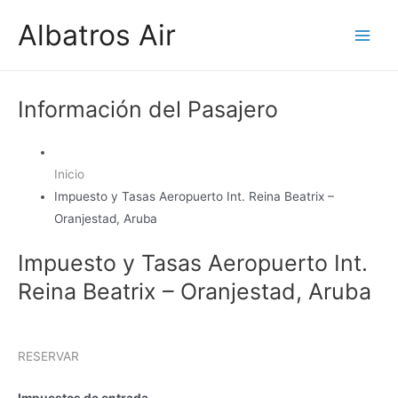
Ir
Albatros Air
al
Main
contenido
Men
Información del Pasajero
Inicio
Impuesto y Tasas Aeropuerto Int. Reina Beatrix –
Oranjestad, Aruba
Impuesto y Tasas Aeropuerto Int.
Reina Beatrix – Oranjestad, Aruba
RESERVAR
Impuestos de entrada