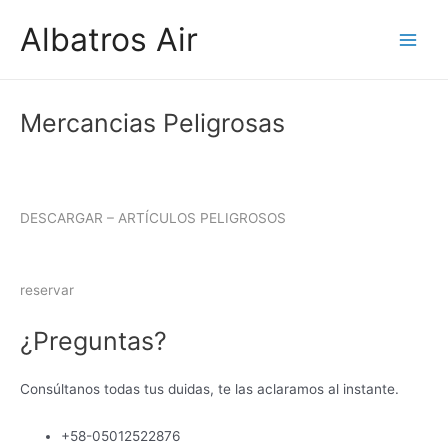
Ir
Albatros Air
al
Main
contenido
Men
Mercancias Peligrosas
DESCARGAR – ARTÍCULOS PELIGROSOS
reservar
¿Preguntas?
Consúltanos todas tus duidas, te las aclaramos al instante.
+58-05012522876