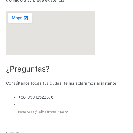
dio inicio a su breve existencia.
¿Preguntas?
Consúltanos todas tus dudas, te las aclaramos al instante.
+58-05012522876
reservas@albatrosair.aero
reservar