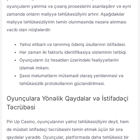
oyunçuların yatırma və çıxarış proseslərini asanlaşdırır və eyni
zamanda onların maliyyə təhlükəsizliyini artırır. Aşağıdakılar
maliyyə təhlükəsizliyinin təmin olunmasında nəzərə alınması
vacib olan nöqtələrdir:
Yalnız etibarlı və tanınmış ödəniş üsullarının istifadəsi.
Hər zaman iki faktorlu identifikasiya sisteminin tətbiqi.
Oyunçuların öz hesabları üzərindəki fəaliyyətlərini
izləmək imkanı.
Şəxsi məlumatların mütəmadi olaraq yenilənməsi və
təhlükəsizlik protokollarının gücləndirilməsi.
Oyunçulara Yönəlik Qaydalar və İstifadəçi
Təcrübəsi
Pin Up Casino, oyunçularının yalnız təhlükəsizliyini deyil, həm
də müsbət istifadəçi təcrübəsini təmin etmək üçün bir sıra
qaydalar yaradıb. Oyunçular, platformada daha təhlükəsiz bir