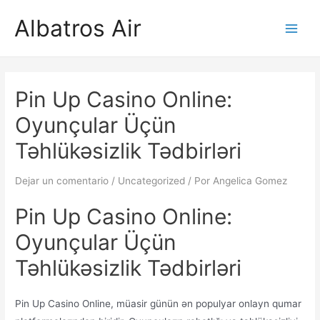
Ir
Albatros Air
al
Main
contenido
Men
Pin Up Casino Online:
Oyunçular Üçün
Təhlükəsizlik Tədbirləri
Dejar un comentario
/
Uncategorized
/ Por
Angelica Gomez
Pin Up Casino Online:
Oyunçular Üçün
Təhlükəsizlik Tədbirləri
Pin Up Casino Online, müasir günün ən populyar onlayn qumar