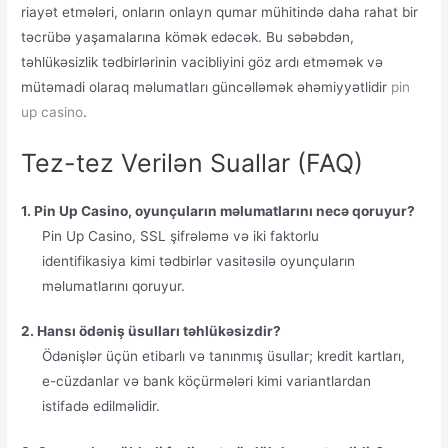
riayət etmələri, onların onlayn qumar mühitində daha rahat bir
təcrübə yaşamalarına kömək edəcək. Bu səbəbdən,
təhlükəsizlik tədbirlərinin vacibliyini göz ardı etməmək və
mütəmadi olaraq məlumatları güncəlləmək əhəmiyyətlidir
pin
up casino
.
Tez-tez Verilən Suallar (FAQ)
1. Pin Up Casino, oyunçuların məlumatlarını necə qoruyur?
Pin Up Casino, SSL şifrələmə və iki faktorlu
identifikasiya kimi tədbirlər vasitəsilə oyunçuların
məlumatlarını qoruyur.
2. Hansı ödəniş üsulları təhlükəsizdir?
Ödənişlər üçün etibarlı və tanınmış üsullar; kredit kartları,
e-cüzdanlar və bank köçürmələri kimi variantlardan
istifadə edilməlidir.