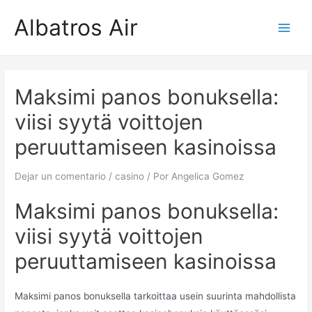
Ir
Albatros Air
al
Main
contenido
Men
Maksimi panos bonuksella:
viisi syytä voittojen
peruuttamiseen kasinoissa
Dejar un comentario
/
casino
/ Por
Angelica Gomez
Maksimi panos bonuksella:
viisi syytä voittojen
peruuttamiseen kasinoissa
Maksimi panos bonuksella tarkoittaa usein suurinta mahdollista