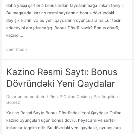
daha yaxşı şərtlərlə bonuslardan faydalanmağa imkan tanıyır.
Bu məqalədə, kazino rəsmi saytlarının bonus dövründəki
dəyişikliklərini və bu yeni qaydaların oyunçulara nə cür təsir
edəcəyini araşdıracağıq. Bonus Dövrü Nədir? Bonus dövrü,
kazino …
Kazino
Leer más »
Rəsmi
Saytı:
Kazino Rəsmi Saytı: Bonus
Bonus
Dövründəki
Dövründəki Yeni Qaydalar
Yeni
Qaydalar
Dejar un comentario
/
Pin UP Online Casino
/ Por
Angelica
Gomez
Kazino Rəsmi Saytı: Bonus Dövründəki Yeni Qaydalar Online
kazino oyunçuları üçün bonus dövrü, həyəcanlı və sərfəli
imkanlar təqdim edir. Bu dövrdəki yeni qaydalar, oyunçulara