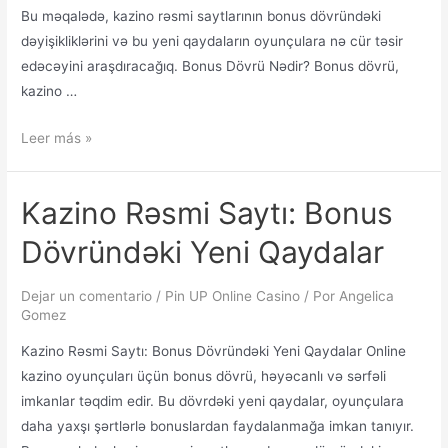
Bu məqalədə, kazino rəsmi saytlarının bonus dövründəki
dəyişikliklərini və bu yeni qaydaların oyunçulara nə cür təsir
edəcəyini araşdıracağıq. Bonus Dövrü Nədir? Bonus dövrü,
kazino …
Kazino
Leer más »
Rəsmi
Saytı:
Kazino Rəsmi Saytı: Bonus
Bonus
Dövründəki
Dövründəki Yeni Qaydalar
Yeni
Qaydalar
Dejar un comentario
/
Pin UP Online Casino
/ Por
Angelica
Gomez
Kazino Rəsmi Saytı: Bonus Dövründəki Yeni Qaydalar Online
kazino oyunçuları üçün bonus dövrü, həyəcanlı və sərfəli
imkanlar təqdim edir. Bu dövrdəki yeni qaydalar, oyunçulara
daha yaxşı şərtlərlə bonuslardan faydalanmağa imkan tanıyır.