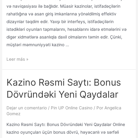
və naviqasiyası ilə bağlıdır. Müasir kazinolar, istifadəçilərin
rahatlığına və asan giriş imkanlarına yönəldilmiş effektiv
dizaynlar təqdim edir. Yaxşı bir interfeys, istifadəçilərin
istədikləri oyunları tapmalarını, hesablarını idarə etmələrini və
digər xidmətlərə asanlıqla daxil olmalarını təmin edir. Çünki,
müştəri məmnuniyyəti kazino …
Casino
Leer más »
Rəsmi
Saytı:
Kazino Rəsmi Saytı: Bonus
İstifadəçi
Dostu
Dövründəki Yeni Qaydalar
İnterfeys
və
Dejar un comentario
/
Pin UP Online Casino
/ Por
Angelica
Naviqasiya
Gomez
Kazino Rəsmi Saytı: Bonus Dövründəki Yeni Qaydalar Online
kazino oyunçuları üçün bonus dövrü, həyəcanlı və sərfəli