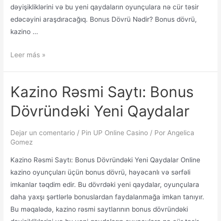
dəyişikliklərini və bu yeni qaydaların oyunçulara nə cür təsir
edəcəyini araşdıracağıq. Bonus Dövrü Nədir? Bonus dövrü,
kazino …
Kazino
Leer más »
Rəsmi
Saytı:
Kazino Rəsmi Saytı: Bonus
Bonus
Dövründəki
Dövründəki Yeni Qaydalar
Yeni
Qaydalar
Dejar un comentario
/
Pin UP Online Casino
/ Por
Angelica
Gomez
Kazino Rəsmi Saytı: Bonus Dövründəki Yeni Qaydalar Online
kazino oyunçuları üçün bonus dövrü, həyəcanlı və sərfəli
imkanlar təqdim edir. Bu dövrdəki yeni qaydalar, oyunçulara
daha yaxşı şərtlərlə bonuslardan faydalanmağa imkan tanıyır.
Bu məqalədə, kazino rəsmi saytlarının bonus dövründəki