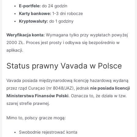
E-portfele:
do 24 godzin
Karty bankowe:
1-3 dni robocze
Kryptowaluty:
do 1 godziny
Weryfikacja konta:
Wymagana tylko przy wypłatach powyżej
2000 ZŁ. Proces jest prosty i odbywa się bezpośrednio w
aplikacji.
Status prawny Vavada w Polsce
Vavada posiada międzynarodową licencję hazardową wydaną
przez rząd Curaçao (nr 8048/JAZ), jednak
nie posiada licencji
Ministerstwa Finansów Polski
. Oznacza to, że działa w tzw.
szarej strefie prawnej.
Mimo to, polscy gracze mogą:
Swobodnie rejestrować konta