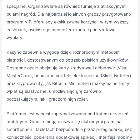
specjalne. Organizowane są również turnieje z atrakcyjnymi
pulami nagród. Dla najbardziej lojalnych graczy przygotowano
program VIP, oferujący ekskluzywne korzyści, w tym wyższy
cashback, osobistego menedżera konta i priorytetowe
wypłaty.
Kasyno zapewnia wygodę dzięki różnorodnym metodom
płatności, dostosowanym do potrzeb polskich użytkowników.
Dostępne opcje obejmują karty kredytowe i debetowe (Visa,
MasterCard), popularne portfele elektroniczne (Skrill, Neteller)
oraz kryptowaluty, jak Bitcoin. Minimalne i maksymalne limity
wpłat są elastyczne, umożliwiając grę zarówno
początkującym, jak i graczom high roller.
Platforma jest w pełni zoptymalizowana pod kątem urządzeń
mobilnych. Gracze mogą cieszyć się ulubionymi grami na
smartfonach i tabletach bezpośrednio przez przeglądarkę, bez
konieczności pobierania dodatkowej aplikacji. Interfejs mobilny