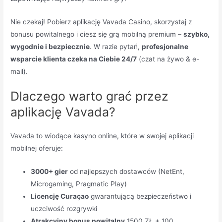
Nie czekaj! Pobierz aplikację Vavada Casino, skorzystaj z
bonusu powitalnego i ciesz się grą mobilną premium –
szybko,
wygodnie i bezpiecznie
. W razie pytań,
profesjonalne
wsparcie klienta czeka na Ciebie 24/7
(czat na żywo & e-
mail).
Dlaczego warto grać przez
aplikację Vavada?
Vavada to wiodące kasyno online, które w swojej aplikacji
mobilnej oferuje:
3000+ gier
od najlepszych dostawców (NetEnt,
Microgaming, Pragmatic Play)
Licencję Curaçao
gwarantującą bezpieczeństwo i
uczciwość rozgrywki
Atrakcyjny bonus powitalny
1500 ZŁ + 100