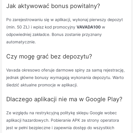
Jak aktywować bonus powitalny?
Po zarejestrowaniu się w aplikacji, wykonaj pierwszy depozyt
(min. 50 ZŁ) i wpisz kod promocyjny
VAVADA100
w
odpowiedniej zakładce. Bonus zostanie przyznany
automatycznie.
Czy mogę grać bez depozytu?
Vavada okresowo oferuje darmowe spiny za samą rejestrację,
jednak główne bonusy wymagają wykonania depozytu. Warto
śledzić aktualne promocje w aplikacji.
Dlaczego aplikacji nie ma w Google Play?
Ze względu na restrykcyjną politykę sklepu Google wobec
aplikacji hazardowych. Pobieranie APK ze strony operatora
jest w pełni bezpieczne i zapewnia dostęp do wszystkich