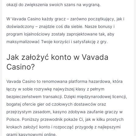
okazji do zwiększenia swoich szans na wygraną.
W Vavada Casino każdy gracz – zarówno początkujący, jak i
doświadczony – znajdzie coś dla siebie. Nasze bonusy i
program lojalnościowy zostały zaprojektowane tak, aby
maksymalizować Twoje korzyści i satysfakcję z gry.
Jak założyć konto w Vavada
Casino?
Vavada Casino to renomowana platforma hazardowa, która
łączy w sobie rozrywkę najwyższej klasy z pełnym
bezpieczeństwem transakcji. Dzięki międzynarodowej licencji,
bogatej ofercie gier od czołowych dostawców oraz
przejrzystym zasadom, kasyno zdobywa zaufanie graczy w
Polsce. Poniższy przewodnik pokaże Ci, jak w kilku prostych
krokach założyć konto i rozpocząć przygodę z najlepszymi
grami kasynowymi online.