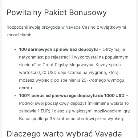
Powitalny Pakiet Bonusowy
Rozpocznij swoją przygodę w Vavada Casino z wyjątkowymi
korzyściami:
100 darmowych spinów bez depozytu
– Otrzymaj je
natychmiast po rejestracji i wykorzystaj na popularnym
slocie «The Great Pigsby Megaways». Każdy spin o
wartości 0,20 USD daje szansę na wygraną, którą
możesz wypłacić po spełnieniu 20-krotnego wymogu
obrotu.
100% bonus od pierwszego depozytu do 1000 USD
–
Podwój swój początkowy depozyt (minimalna wpłata to
zaledwie 1 EUR) i ciesz się większymi możliwościami gry.
Bonus podlega 35-krotnemu obrotowi przed wypłatą.
Dlaczego warto wybrać Vavada