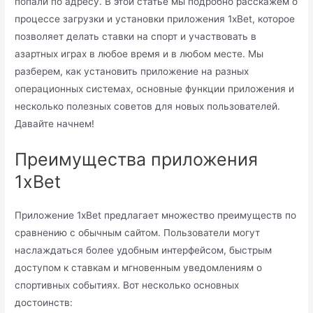
попали по адресу. В этой статье мы подробно расскажем о
процессе загрузки и установки приложения 1xBet, которое
позволяет делать ставки на спорт и участвовать в
азартных играх в любое время и в любом месте. Мы
разберем, как установить приложение на разных
операционных системах, основные функции приложения и
несколько полезных советов для новых пользователей.
Давайте начнем!
Преимущества приложения
1xBet
Приложение 1xBet предлагает множество преимуществ по
сравнению с обычным сайтом. Пользователи могут
наслаждаться более удобным интерфейсом, быстрым
доступом к ставкам и мгновенным уведомлениям о
спортивных событиях. Вот несколько основных
достоинств: