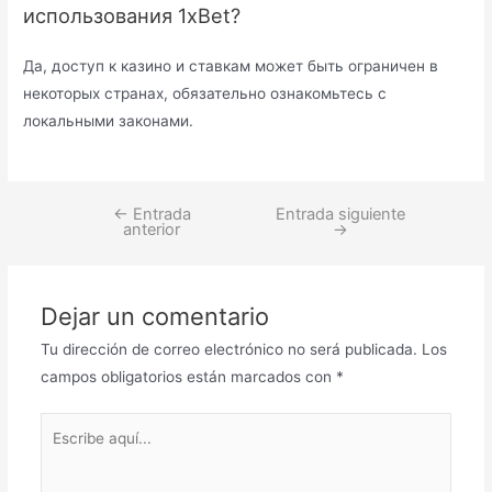
использования 1xBet?
Да, доступ к казино и ставкам может быть ограничен в
некоторых странах, обязательно ознакомьтесь с
локальными законами.
←
Entrada
Entrada siguiente
Navegación
anterior
→
de
entradas
Dejar un comentario
Tu dirección de correo electrónico no será publicada.
Los
campos obligatorios están marcados con
*
Escribe
aquí...