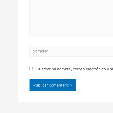
Nombre*
Guardar mi nombre, correo electrónico y s