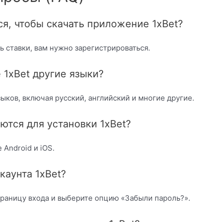
ся, чтобы скачать приложение 1xBet?
ь ставки, вам нужно зарегистрироваться.
1xBet другие языки?
ков, включая русский, английский и многие другие.
ются для установки 1xBet?
Android и iOS.
каунта 1xBet?
траницу входа и выберите опцию «Забыли пароль?».