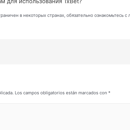
ам для использования 1xBet?
ограничен в некоторых странах, обязательно ознакомьтесь с
licada.
Los campos obligatorios están marcados con
*