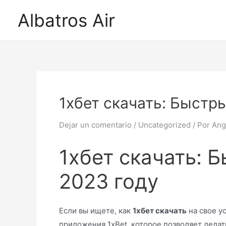
Ir
Albatros Air
al
contenido
1хбет скачать: Быстр
Dejar un comentario
/
Uncategorized
/ Por
Ang
1хбет скачать: 
2023 году
Если вы ищете, как
1хбет скачать
на свое у
приложения 1xBet, которое позволяет делать