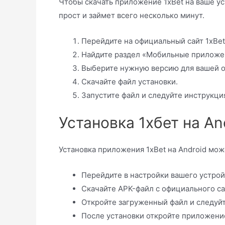
Чтобы скачать приложение 1xBet на ваше у
прост и займет всего несколько минут.
Перейдите на официальный сайт 1xBet
Найдите раздел «Мобильные приложе
Выберите нужную версию для вашей оп
Скачайте файл установки.
Запустите файл и следуйте инструкци
Установка 1хбет на An
Установка приложения 1xBet на Android мож
Перейдите в настройки вашего устрой
Скачайте APK-файл с официального са
Откройте загруженный файл и следуйт
После установки откройте приложение