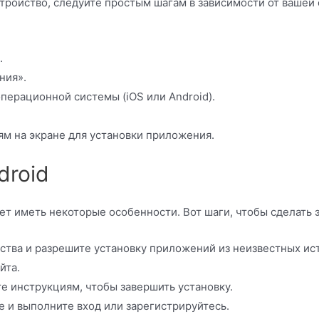
стройство, следуйте простым шагам в зависимости от ваше
.
ния».
ерационной системы (iOS или Android).
ям на экране для установки приложения.
droid
ет иметь некоторые особенности. Вот шаги, чтобы сделать 
ства и разрешите установку приложений из неизвестных ис
йта.
е инструкциям, чтобы завершить установку.
 и выполните вход или зарегистрируйтесь.